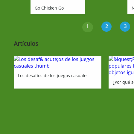
Go Chicken Go
N
1
2
3
Artículos
Los desafíos de los juegos casuales
¿Por qué s