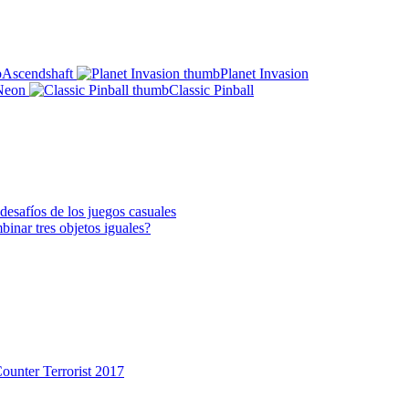
Ascendshaft
Planet Invasion
Neon
Classic Pinball
desafíos de los juegos casuales
binar tres objetos iguales?
ounter Terrorist 2017