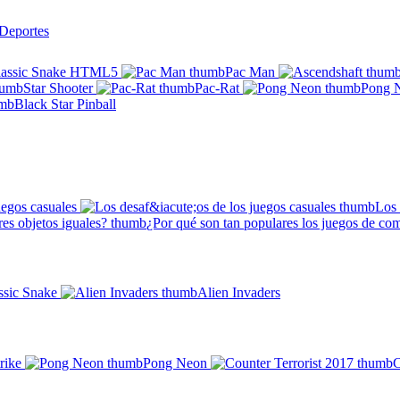
Deportes
lassic Snake HTML5
Pac Man
Star Shooter
Pac-Rat
Pong 
Black Star Pinball
uegos casuales
Los 
¿Por qué son tan populares los juegos de com
ssic Snake
Alien Invaders
rike
Pong Neon
C