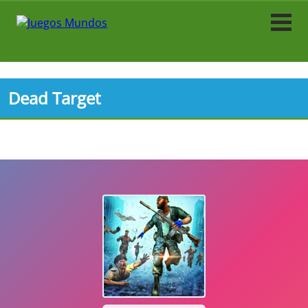
Acción
Arcade
Dead Target
Fútbol
Caza
Carrera
Tiradores
Simulación
Simulador