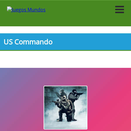
Acción
Arcade
US Commando
Fútbol
Caza
Carrera
Tiradores
Simulación
Simulador